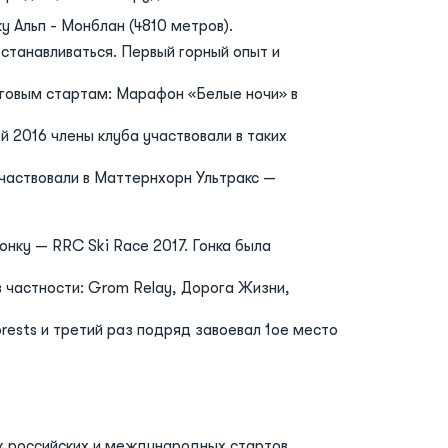
 Альп - Монблан (4810 метров).
станавливаться. Первый горный опыт и
еговым стартам: Марафон «Белые ночи» в
 2016 члены клуба участвовали в таких
участвовали в Маттернхорн Ультракс —
нку — RRC Ski Race 2017. Гонка была
в частности: Grom Relay, Дорога Жизни,
rests и третий раз подряд завоевал 1ое место
ах российских и международных стартов.