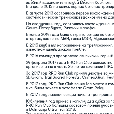
идейный вдохновитель клуба Михаил Косилов.
В апреле 2013 начались первые беговые тренир
В августе 2013 состоялось первое восхождение
систематические тренировки вдохновили на дал
На следующий год, состоялось восхождение на
Санкт-Петербурге, Рижский марафон.
В конце 2014 года была открыта секция по бег
стартах, как гонка МАИ, гонка МЭИ, Мурманск
В 2015 клуб взял направление на трейлраннинг
известном швейцарском трейле.
В 2016 команда преодолела альпийский горный т
24 февраля 2017 года RRC Run Club совместно
организованна в честь 25-летия компании RRC.
За 2017 год RRC Run Club принял участие во м
SkiGrom, Trail Sacred Forests, CrimeaXRun, Festi
В 2017 году RRC Run Club занял 1ое место в к
в клубном зачете в эстафетах Grom Relay.
В 2017 году лыжная секция начала тренировки
Юбилейный год принес в копилку два кубка за 
RRC Run Club большим составом принял участ
и Dalmacija Ultra Trail 2018.
Участники клуба расширяют свои спортивные на