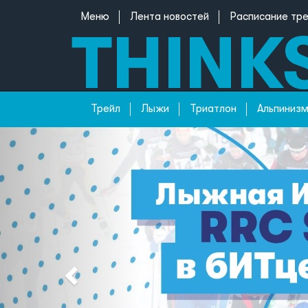
Меню
Лента новостей
Расписание тр
Трейл
Лыжи
Триатлон
Альпиниз
Previous