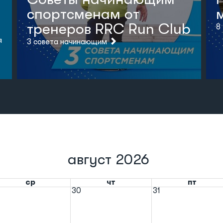
спортсменам от
тренеров RRC Run Club
8
я
3 совета начинающим
август 2026
ср
чт
пт
30
31