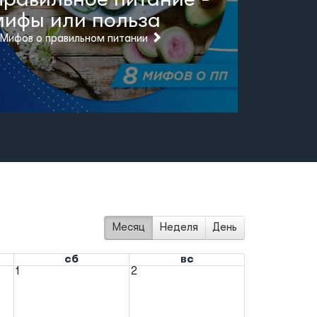
мифы или польза
 Мифов о правильном питании
Месяц
Неделя
День
сб
вс
1
2