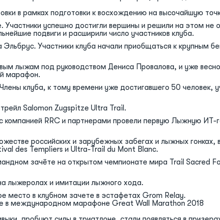
овки в рамках подготовки к восхождению на высочайшую точку
. Участники успешно достигли вершины и решили на этом не о
ьнейшие подвиги и расширили число участников клуба.
 Эльбрус. Участники клуба начали приобщаться к крупным б
овым лыжам под руководством Дениса Провалова, и уже весной
ий марафон.
. Члены клуба, к тому времени уже достигавшего 50 человек, 
рейл Salomon Zugspitze Ultra Trail.
 с компанией RRC и партнерами провели первую Лыжную ИТ-го
ножестве российских и зарубежных забегах и лыжных гонках, 
val des Templiers и Ultra-Trail du Mont Blanc.
омандном зачёте на открытом чемпионате мира Trail Sacred Fo
 на лыжеролах и имитации лыжного хода.
1ое место в клубном зачете в эстафетах Grom Relay.
ие в международном марафоне Great Wall Marathon 2018
выки, пробуют силы в триатлоне, стали появляться в призер