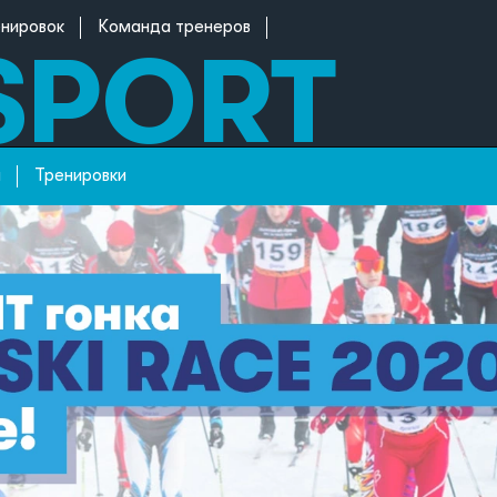
енировок
Команда тренеров
м
Тренировки